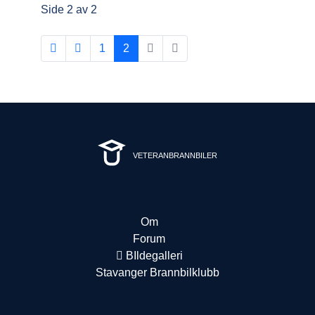
Side 2 av 2
1
2
VETERANBRANNBILER
Om
Forum
BIldegalleri
Stavanger Brannbilklubb