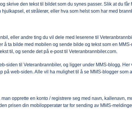
og skrive den tekst til bildet som du synes passer. Slik at du f
n hjulkapsel, et strålerør, eller hva som helst som har med brann
bil, eller andre ting du vil dele med leserene til Veteranbrannb
er å ta bilde med mobilen og sende bilde og tekst som en MMS-
ekst til, og sende det på e-post til Veteranbrannbiler.com.
b-siden til Veteranbrannbiler, og ligger under MMS-blogg. Her 
p på web-siden. Alle vil ha mulighet til å se MMS-blogger som a
 opprette en konto / registrere seg med navn, kallenavn, mobil
den prisen din mobilopperatør tar for sending av MMS-meldinger.