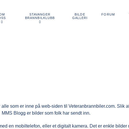
OM
STAVANGER
BILDE
FORUM
OSS
BRANNBILKLUBB
GALLERI
r alle som er inne på web-siden til Veteranbrannbiler.com. Slik
. MMS Blogg er bilder som folk har sendt inn.
ed en mobiltelefon, eller et digitalt kamera. Det er enkle bilde