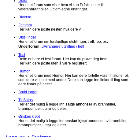
Deler
Her er et forum som viser hvor vi kan få fatt i deler til
veteranbrannbiler. Litt om egne erfaringer.
Diverse
Fritt rom
Her kan dere poste nesten hva dere vil.
Utstillinger
Her er et forum om forskjellige utstillinger, treff, løp, osv
Underforum:
Arrangere utstilling / treff
Test
Dette er bare et test forum. Her kan du prøve deg frem.
Her kan dere poste uten å være registrert.
Humor
Her er et forum med Humor. Her kan dere fortelle vitser, historier ol.
som dere vil dele med andre. Dere kan legge inn linker til ting som
dere finner på nettet.
Brukt torget
Til Salgs
Her er det mulig å legge inn
salgs annonser
av brannbiler,
brannpumper, utstyr og deler.
Ønskes kjøpt
Her er det mulig å legge inn
ønsket kjøpt
annonser av brannbiler,
brannpumper, utstyr og deler.