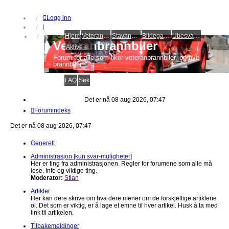
Logg inn
Registrer
Hjem
Veteranbrannbiltreff 2008
Stavanger Brannbilklubb
Bildegalleri
Ubesvarte innlegg
Veteranbrannbiler
Aktive emner
Forum for alle som liker veteranbrannbiler, og nye
brannbiler.
FAQ
Søk
Det er nå 08 aug 2026, 07:47
Forumindeks
Det er nå 08 aug 2026, 07:47
Generelt
Administrasjon [kun svar-muligheter]
Her er ting fra administrasjonen. Regler for forumene som alle må
lese. Info og viktige ting.
Moderator:
Stian
Artikler
Her kan dere skrive om hva dere mener om de forskjellige artiklene
ol. Det som er viktig, er å lage et emne til hver artikel. Husk å ta med
link til artikelen.
Tilbakemeldinger