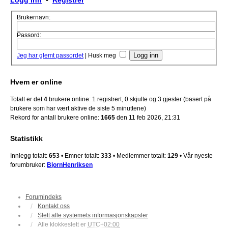
Logg inn
•
Registrer
Brukernavn:
Passord:
Jeg har glemt passordet
|
Husk meg
Hvem er online
Totalt er det
4
brukere online: 1 registrert, 0 skjulte og 3 gjester (basert på
brukere som har vært aktive de siste 5 minuttene)
Rekord for antall brukere online:
1665
den 11 feb 2026, 21:31
Statistikk
Innlegg totalt:
653
• Emner totalt:
333
• Medlemmer totalt:
129
• Vår nyeste
forumbruker:
BjornHenriksen
Forumindeks
Kontakt oss
Slett alle systemets informasjonskapsler
Alle klokkeslett er
UTC+02:00