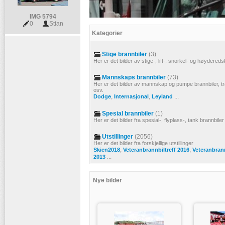
IMG 5794
0
Stian
Kategorier
Stige brannbiler
(3)
Her er det bilder av stige-, lift-, snorkel- og høydered
Mannskaps brannbiler
(73)
Her er det bilder av mannskap og pumpe brannbiler, tr
osv.
,
,
...
Dodge
Internasjonal
Leyland
Spesial brannbiler
(1)
Her er det bilder fra spesial-, flyplass-, tank brannbiler
Utstillinger
(2056)
Her er det bilder fra forskjellige utstillinger
,
,
Skien2018
Veteranbrannbiltreff 2016
Veteranbran
...
2013
Nye bilder