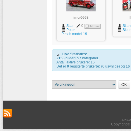
img 0668
Stian
0
Stian
Peter
Skie
Pirsch model 19
Live Statistics:
2153
bilder i
57
kategorier.
Antall aktive brukere: 16
Det er
0
registerte bruker(e) (0 usynlige) og
16
Powe
Copyright 