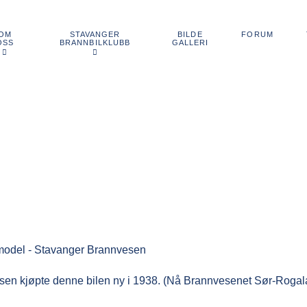
OM
STAVANGER
BILDE
FORUM
OSS
BRANNBILKLUBB
GALLERI
model - Stavanger Brannvesen
en kjøpte denne bilen ny i 1938. (Nå Brannvesenet Sør-Rogala