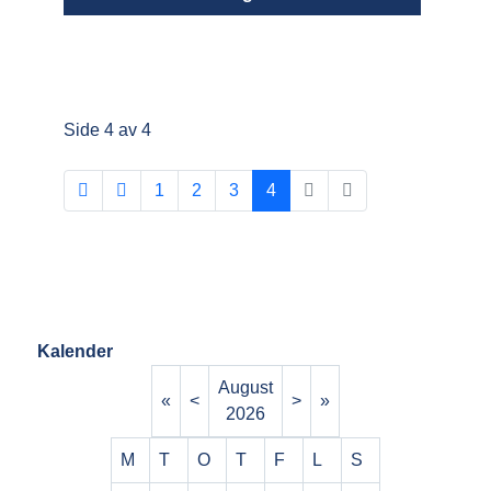
Side 4 av 4
1
2
3
4
Kalender
August
«
<
>
»
2026
M
T
O
T
F
L
S