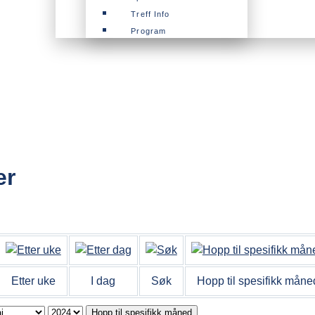
Treff Info
Program
er
Etter uke
I dag
Søk
Hopp til spesifikk måne
Hopp til spesifikk måned