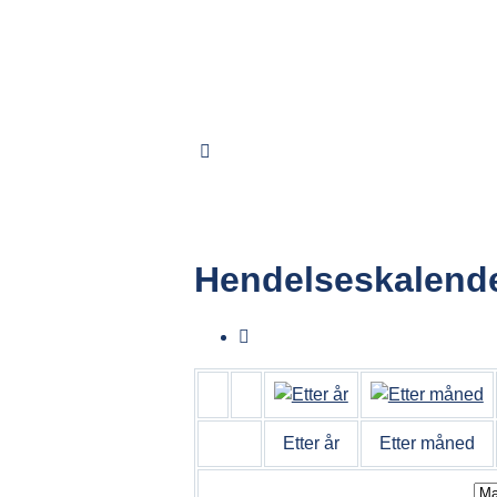
Hendelseskalend
Etter år
Etter måned